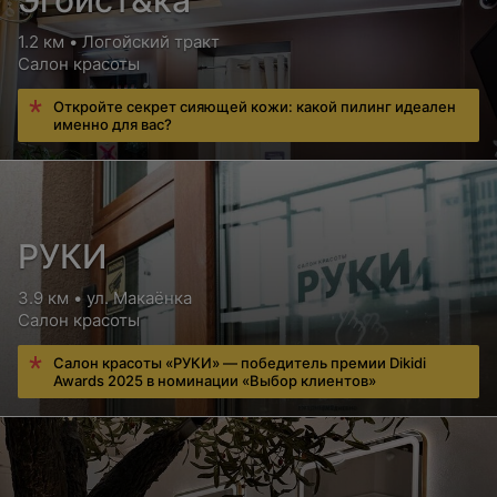
Эгоист&ка
1.2 км • Логойский тракт
Салон красоты
Откройте секрет сияющей кожи: какой пилинг идеален
именно для вас?
РУКИ
3.9 км • ул. Макаёнка
Салон красоты
Салон красоты «РУКИ» — победитель премии Dikidi
Awards 2025 в номинации «Выбор клиентов»