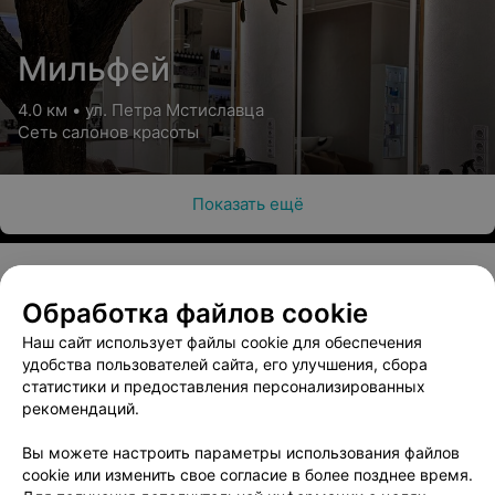
Мильфей
4.0 км • ул. Петра Мстиславца
Сеть салонов красоты
Показать ещё
Обработка файлов cookie
О проекте
Новости проекта
Размещение рекламы
Наш сайт использует файлы cookie для обеспечения
Медицинский маркетинг
Публичный договор
удобства пользователей сайта, его улучшения, сбора
Пользовательское соглашение
Способы оплаты
статистики и предоставления персонализированных
рекомендаций.
Вакансии
Партнеры
Написать руководителю 103.by
Вы можете настроить параметры использования файлов
cookie или изменить свое согласие в более позднее время.
Написать в поддержку